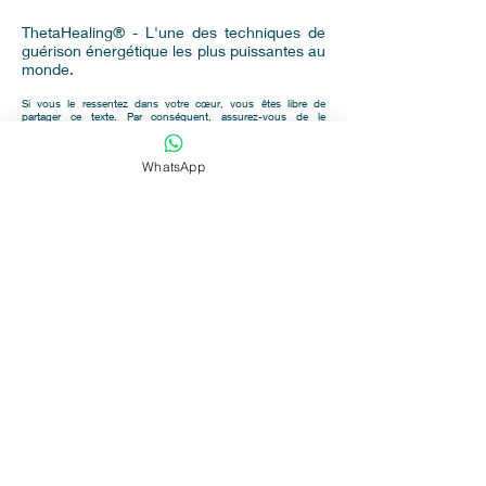
ThetaHealing® - L'une des techniques de
guérison énergétique les plus puissantes au
monde.
Si vous le ressentez dans votre cœur, vous êtes libre de
partager ce texte. Par conséquent, assurez-vous de le
conserver dans son intégrité, y compris le nom de la source
de l'auteur et le site d'origine. Namasté !
WhatsApp
Sintonia Yin Terapias
Aqui é um cantinho de amor e a
utoconhecimento
Mestra em Reiki e Terapeuta Integrativa Aline Keny,
especialista em autoconsciência, espiritualidade, saúde,
equilíbrio e bem-estar.
Sessões de Terapia, Palestras e Meditações,
Workshops
e
Curso de Reiki