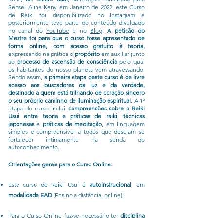
Sensei Aline Keny em Janeiro de 2022, este Curso
de Reiki foi disponibilizado no
Instagram
e
posteriormente teve parte do conteúdo divulgado
no canal do
YouTube
e no
Blog
.
A petição do
Mestre foi para que o curso fosse apresentado de
forma online, com acesso gratuito à teoria,
expressando na prática o
propósito
em auxiliar junto
ao
processo de ascensão de consciência
pelo qual
os habitantes do nosso planeta vem atravessando.
Sendo assim,
a primeira etapa deste curso é de livre
acesso aos buscadores da luz e da verdade,
destinado a quem está trilhando de coração sincero
o seu próprio caminho de iluminação espiritual
. A 1ª
etapa do curso inclui
compreensões sobre o Reiki
Usui
entre teoria e práticas de reiki
,
técnicas
japonesas
e
práticas de meditação
, em linguagem
simples e compreensível a todos que desejam se
fortalecer intimamente na senda do
autoconhecimento.
Orientações gerais para o Curso Online:
Este curso de Reiki Usui é
autoinstrucional
, em
modalidade EAD
(Ensino a distância, online);
Para o Curso Online faz-se necessário ter
disciplina