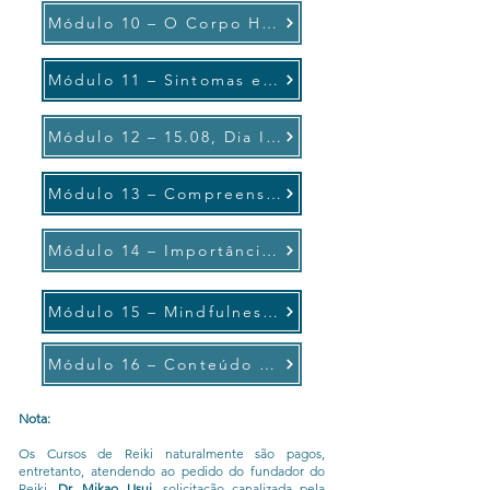
Módulo 10 – O Corpo Humano
Módulo 11 – Sintomas e Doenças
Módulo 12 – 15.08, Dia Internacional do Reiki
Módulo 13 – Compreensões
Módulo 14 – Importância do Amor-próprio
Módulo 15 – Mindfulness Descomplicado
Módulo 16 – Conteúdo Complementar
Nota:
Os Cursos de Reiki naturalmente são pagos,
entretanto, atendendo ao pedido do fundador do
Reiki,
Dr. Mikao Usui
, solicitação canalizada pela