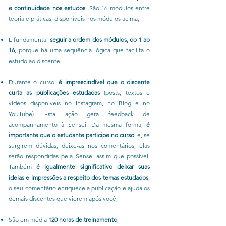
e continuidade nos estudos
. São 16 módulos entre
teoria e práticas, disponíveis nos módulos acima;
É fundamental
seguir a ordem dos módulos, do 1 ao
16
, porque há uma sequência lógica que facilita o
estudo ao discente;
Durante o curso,
é imprescindível que o discente
curta as publicações estudadas
(posts, textos e
vídeos disponíveis no Instagram, no Blog e no
YouTube). Esta ação gera feedback de
acompanhamento à Sensei. Da mesma forma,
é
importante que o estudante participe no curso
, e, se
surgirem dúvidas, deixe-as nos comentários, elas
serão respondidas pela Sensei assim que possível.
Também
é igualmente significativo deixar suas
ideias e impressões a respeito dos temas estudados
,
o seu comentário enriquece a publicação e ajuda os
demais discentes que vierem após você;
São em média
120 horas de treinamento
;