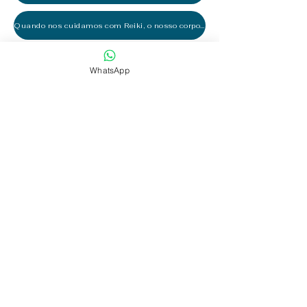
Quando nos cuidamos com Reiki, o nosso corpo agradece
Benefícios da Terapia Reiki
WhatsApp
Benefícios da Terapia Reiki (vídeo)
Tire um tempo para cuidar de você!
Em vez de comprar remédios...
Nosso Reiki Ryoho
Tratamento e autotratamento com a Energia Reiki
Use a sua Intuição