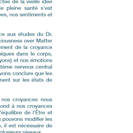
tée de la vieille idée
de pleine santé s'est
es, nos sentiments et
âce aux études du Dr.
sciousness over Matter
ement de la croyance
miques dans le corps,
yons) et nos émotions
stème nerveux central
vons conclure que les
nent sur les états de
 nos croyances nous
épond à nos croyances
équilibre de l'Être et
s pouvons modifier les
 il est nécessaire de
plusieurs niveaux.