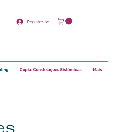
Registre-se
aling
Cópia: Constelações Sistêmicas
Mais
es