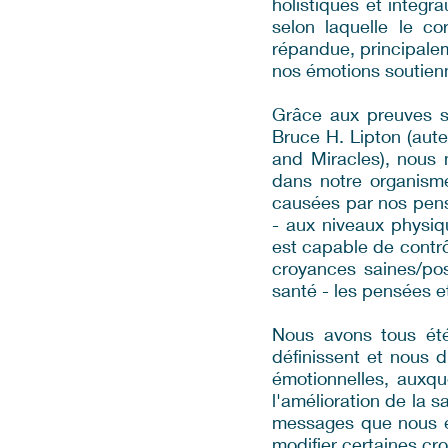
holistiques et intégr
selon laquelle le co
répandue, principale
nos émotions soutienn
Grâce aux preuves sc
Bruce H. Lipton (aute
and Miracles), nous
dans notre organisme
causées par nos pens
- aux niveaux physiq
est capable de contr
croyances saines/pos
santé - les pensées e
Nous avons tous ét
définissent et nous 
émotionnelles, auxque
l'amélioration de la s
messages que nous en
modifier certaines cr