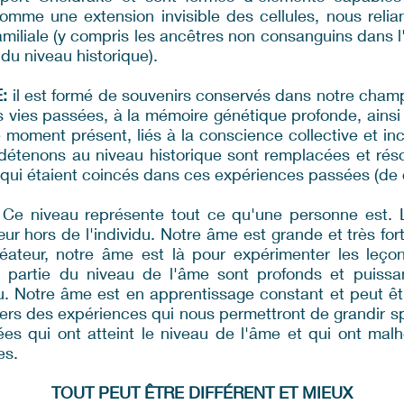
comme une extension invisible des cellules, nous relia
amiliale (y compris les ancêtres non consanguins dans l'
du niveau historique).
:
il est formé de souvenirs conservés dans notre champ
s vies passées, à la mémoire génétique profonde, ains
e moment présent, liés à la conscience collective et in
étenons au niveau historique sont remplacées et rés
ui étaient coincés dans ces expériences passées (de ce
Ce niveau représente tout ce qu'une personne est.
ur hors de l'individu. Notre âme est grande et très fort
Créateur, notre âme est là pour expérimenter les leço
partie du niveau de l'âme sont profonds et puissan
vidu. Notre âme est en apprentissage constant et peut êt
ers des expériences qui nous permettront de grandir spir
es qui ont atteint le niveau de l'âme et qui ont mal
es.
TOUT PEUT ÊTRE DIFFÉRENT ET MIEUX