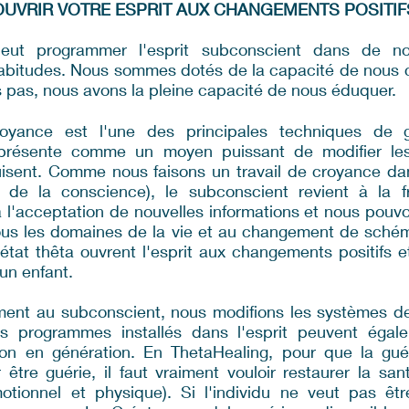
OUVRIR VOTRE ESPRIT AUX CHANGEMENTS POSITIF
 peut programmer l'esprit subconscient dans de 
bitudes. Nous sommes dotés de la capacité de nous c
 pas, nous avons la pleine capacité de nous éduquer.
croyance est l'une des principales techniques de 
 présente comme un moyen puissant de modifier le
uisent. Comme nous faisons un travail de croyance dan
 de la conscience), le subconscient revient à la
 l'acceptation de nouvelles informations et nous pouvo
ous les domaines de la vie et au changement de sché
état thêta ouvrent l'esprit aux changements positifs 
'un enfant.
ent au subconscient, nous modifions les systèmes d
is programmes installés dans l'esprit peuvent égale
on en génération. En ThetaHealing, pour que la gué
 être guérie, il faut vraiment vouloir restaurer la sa
motionnel et physique). Si l'individu ne veut pas êtr