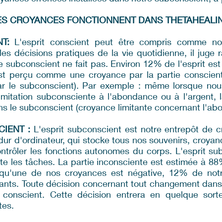
ES CROYANCES FONCTIONNENT DANS THETAHEALI
T:
L'esprit conscient peut être compris comme not
d les décisions pratiques de la vie quotidienne, il juge
e subconscient ne fait pas. Environ 12% de l'esprit est 
st perçu comme une croyance par la partie conscient
r le subconscient). Par exemple : même lorsque nous
itation subconsciente à l'abondance ou à l'argent, la 
ans le subconscient (croyance limitante concernant l'ab
IENT :
L'esprit subconscient est notre entrepôt de cr
dur d'ordinateur, qui stocke tous nos souvenirs, croya
ntrôler les fonctions autonomes du corps. L'esprit su
te les tâches. La partie inconsciente est estimée à 88
qu'une de nos croyances est négative, 12% de notre
ants. Toute décision concernant tout changement dans 
 conscient. Cette décision entrera en quelque sort
tes.