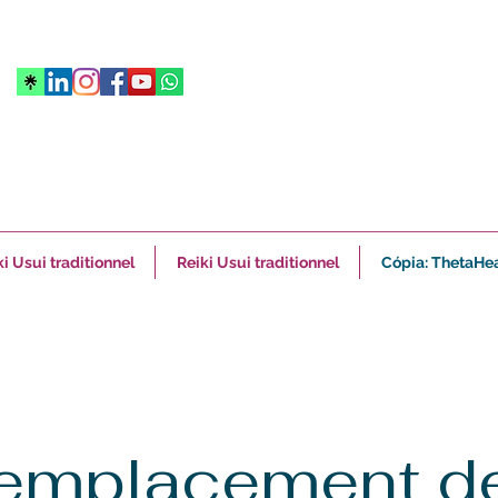
i Usui traditionnel
Reiki Usui traditionnel
Cópia: ThetaHe
emplacement d