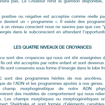
nera pas. Le Créateur rend la guérison disponible, 
positive ou négative est acceptée comme réelle par 
ce devient un « programme ». Il existe des progra
 à un niveau conscient nous ne savons pas que ces 
mergés dans le subconscient en attendant l'opportunit
LES QUATRE NIVEAUX DE CROYANCES
ce sont des croyances qui nous ont été enseignées d
 Ils ont été acceptés par notre enfant et sont devenus 
ls sont conservés sous forme d'énergie dans le lobe fr
:
sont des programmes hérités de nos ancêtres. 
ue de l'ADN et les programmes ajoutés à nos gènes.
e champ morphogénétique de notre ADN phys
nèrent des modèles de comportement qui nous relient
te. Les champs morphiques ou morphogénétiques ont
upert Sheldrake et sont formés d'éléments capables 