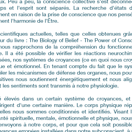
aux. Peu à peu, la conscience collective s'est déconnec
rps et l'esprit sont séparés. La recherche d'états 
ment en raison de la prise de conscience que nos pensé
ent l'harmonie de l'Être.
ientifiques actuelles, telles que celles obtenues gr
ur du livre : The Biology of Belief - The Power of Con
 nous rapprochons de la compréhension du fonctionn
. Il a été possible de vérifier les réactions neurochi
ées, nos systèmes de croyances (ce en quoi nous cro
ue et émotionnel. En tenant compte du fait que le sy
ôler les mécanismes de défense des organes, nous pou
itives nous soutiennent énergétiquement et nous alig
t les sentiments sont transmis à notre physiologie.
é élevés dans un certain système de croyances, et
dirigent d'une certaine manière. Le corps physique r
lles nous sommes conditionnés et identifiés. Visant l'
anté spirituelle, mentale, émotionnelle et physique, nou
voyons à notre corps, et pour que cela soit possible,
oyances erronées installées dans notre subconscient, à 