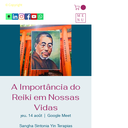
© Copyright
ME
NU
A Importância do
Reiki em Nossas
Vidas
jeu. 14 août
  |  
Google Meet
Sangha Sintonia Yin Terapias