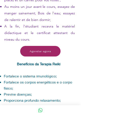
place) et un carnet pour vos notes ;
Au moins un jour avant le cours, essayez de
manger sainement; Bois de l'eau; essayez
de ralentir et de bien dormir;
​
A la fin, l'étudiant recevra le matériel
didactique et le certificat attestant du
niveau du cours.
Agendar agora
Benefícios da Terapia Reiki
Fortalece o sistema imunológico;
Fortalece os corpos energéticos e o corpo
físico;
Previne doenças;
Proporciona profundo relaxamento;
Realinha e equilibra os chakras e os
meridianos do corpo;