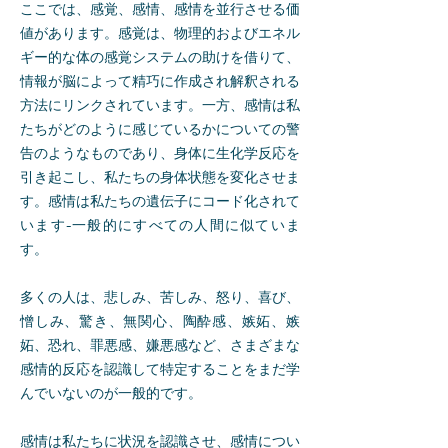
ここでは、感覚、感情、感情を並行させる価
値があります。感覚は、物理的およびエネル
ギー的な体の感覚システムの助けを借りて、
情報が脳によって精巧に作成され解釈される
方法にリンクされています。一方、感情は私
たちがどのように感じているかについての警
告のようなものであり、身体に生化学反応を
引き起こし、私たちの身体状態を変化させま
す。感情は私たちの遺伝子にコード化されて
います-一般的にすべての人間に似ていま
す。
多くの人は、悲しみ、苦しみ、怒り、喜び、
憎しみ、驚き、無関心、陶酔感、嫉妬、嫉
妬、恐れ、罪悪感、嫌悪感など、さまざまな
感情的反応を認識して特定することをまだ学
んでいないのが一般的です。
感情は私たちに状況を認識させ、感情につい