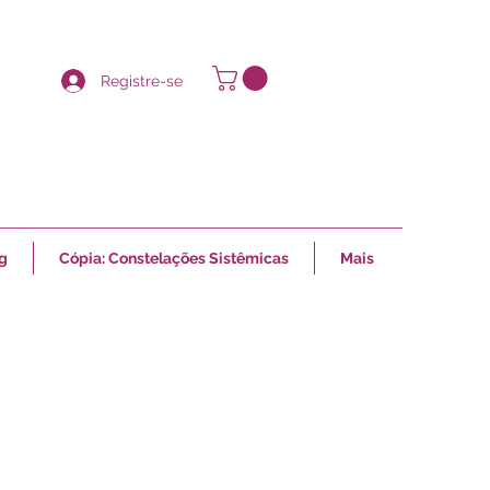
Registre-se
g
Cópia: Constelações Sistêmicas
Mais