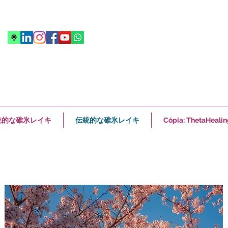
統的な碓氷レイキ
伝統的な碓氷レイキ
Cópia: ThetaHealin