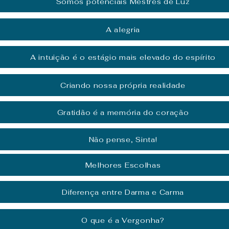
Somos potenciais Mestres de Luz
A alegria
A intuição é o estágio mais elevado do espírito
Criando nossa própria realidade
Gratidão é a memória do coração
Não pense, Sinta!
Melhores Escolhas
Diferença entre Darma e Carma
O que é a Vergonha?