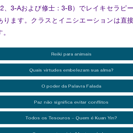
2、3-Aおよび修士：3-B）でレイキセラ
あります。クラスとイニシエーションは直
す。
Reiki para animais
Quais virtudes embelezam sua alma?
O poder da Palavra Falada
Paz não significa evitar conflitos
Todos os Tesouros – Quem é Kuan Yin?