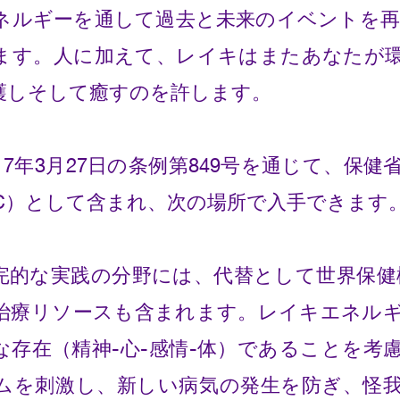
ネルギーを通して過去と未来のイベントを
ます。人に加えて、レイキはまたあなたが
護しそして癒すのを許します。
17年3月27日の条例第849号を通じて、保
IC）として含まれ、次の場所で入手できます
完的な実践の分野には、代替として世界保健
治療リソースも含まれます。レイキエネル
な存在（精神-心-感情-体）であることを考
ムを刺激し、新しい病気の発生を防ぎ、怪