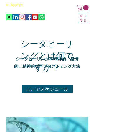
© Copyright
ME
NU
シータヒーリ
ングとは何で
シータヒーリング®-精神的、感情
すか？
的、精神的な再プログラミング方法
ここでスケジュール