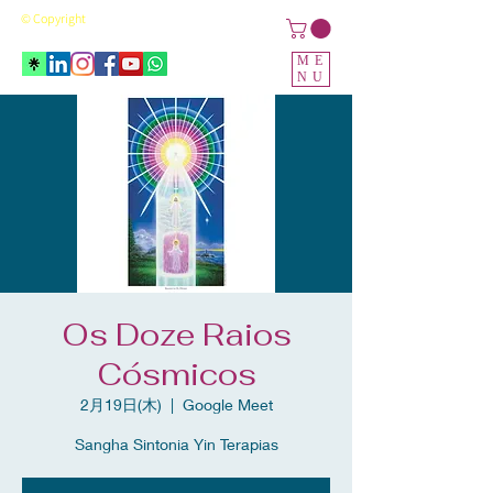
© Copyright
ME
NU
Os Doze Raios
Cósmicos
2月19日(木)
  |  
Google Meet
Sangha Sintonia Yin Terapias