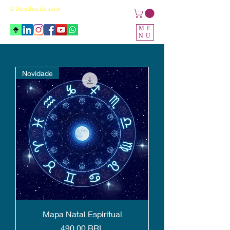
© Derechos de autor
ME
NU
Novidade
Mapa Natal Espiritual
Precio
490,00 BRL