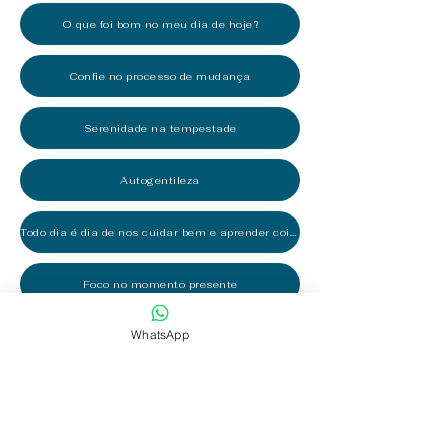
O que foi bom no meu dia de hoje?
Confie no processo de mudança
Serenidade na tempestade
Autogentileza
Todo dia é dia de nos cuidar bem e aprender coisas novas!
Foco no momento presente
WhatsApp
A presença funciona como nosso centro de poder
Estipular limites
O que você faz quando te tratam mal?