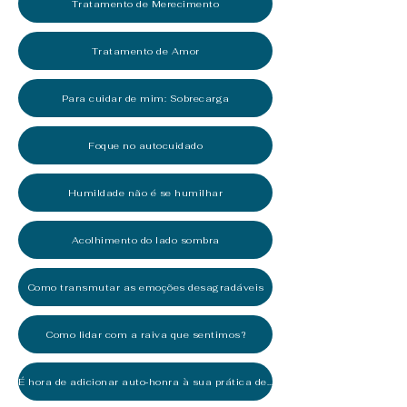
Tratamento de Merecimento
Tratamento de Amor
Para cuidar de mim: Sobrecarga
Foque no autocuidado
Humildade não é se humilhar
Acolhimento do lado sombra
Como transmutar as emoções desagradáveis
Como lidar com a raiva que sentimos?
É hora de adicionar auto‑honra à sua prática de amor‑próprio