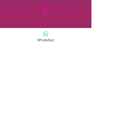
Sintonia Yin Terapias
Aqui é um cantinho de amor e a
utoconhecimento
Mestra em Reiki e Terapeuta Integrativa Aline Keny,
WhatsApp
especialista em autoconsciência, espiritualidade, saúde,
equilíbrio e bem-estar.
Sessões de Terapia, Palestras e Meditações,
Workshops
e
Curso de Reiki
Online e Presencial em Brasília
SCN – Qd. 04, Bl. B – Edifício Varig – Asa Norte
Brasília – DF CEP: 70.714-900
sintoniayinterapias@gmail.com
+55 (61) 9 9886-0305
Política de cancelamento/reembolso
ou reagenda
mento
Inscreva-se para receber atualizações exclusivas
Insira seu e-mail