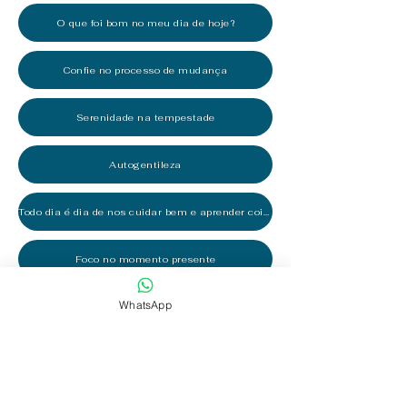
O que foi bom no meu dia de hoje?
Confie no processo de mudança
Serenidade na tempestade
Autogentileza
Todo dia é dia de nos cuidar bem e aprender coisas novas!
Foco no momento presente
WhatsApp
A presença funciona como nosso centro de poder
Estipular limites
O que você faz quando te tratam mal?