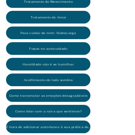
Tratamento de Merecimento
Tratamento de Amor
Para cuidar de mim: Sobrecarga
Foque no autocuidado
Humildade não é se humilhar
Acolhimento do lado sombra
Como transmutar as emoções desagradáveis
Como lidar com a raiva que sentimos?
É hora de adicionar auto‑honra à sua prática de amor‑próprio