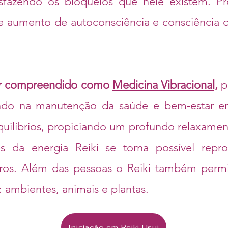
esfazendo os bloqueios que nele existem. P
io e aumento de autoconsciência e consciência
er compreendido como
Medicina Vibracional,
p
iando na manutenção da saúde e bem-estar e
uilíbrios, propiciando um profundo relaxame
vés da energia Reiki se torna possível repr
ros. Além das pessoas o Reiki também permite
: ambientes, animais e plantas.
Iniciação em Reiki Usui