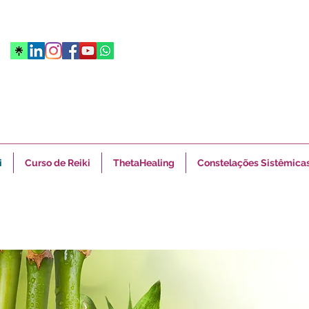
i
Curso de Reiki
ThetaHealing
Constelações Sistêmica