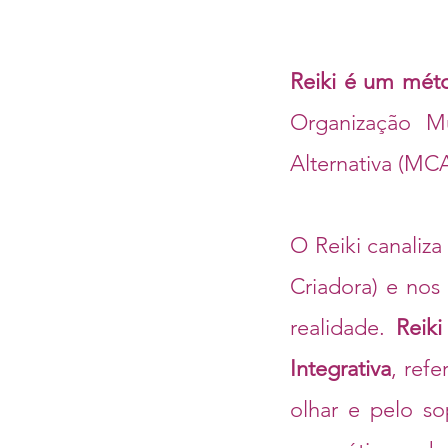
Reiki é um méto
Organização M
Alternativa (MCA
O Reiki canaliz
Criadora) e nos 
realidade.
Reik
Integrativa
, ref
olhar e pelo s