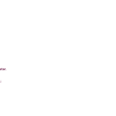
star.
i