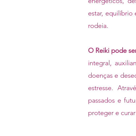
energéticos, d
estar, equilíbr
rodeia.
O Reiki pode s
integral, auxil
doenças e deseq
estresse. Atra
passados e futu
proteger e curar