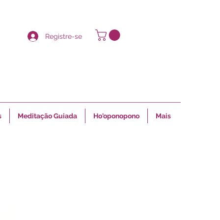
Registre-se
s
Meditação Guiada
Ho'oponopono
Mais