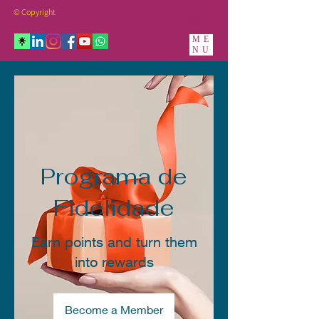
© Copyright
ME
NU
Programa de
Fidelidade
Earn points and turn them
into rewards
Become a Member